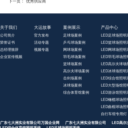
下一页：
优秀供应商
关于我们
大运故事
案例展示
产品中心
公司简介
官方发布
足球场案例
LED足球场照明
荣誉证书
活动专题
乒乓球场案例
LED篮球场照明
总经理致辞
视频专题
网球场案例
LED网球场照明
企业宣传视频
羽毛球场案例
LED羽毛球场照
篮球场案例
LED高尔夫球场
高尔夫球场案例
LED冰球场照明
击剑场案例
LED综合馆照明
冰球场案例
LED大型场馆照
综合体育馆案例
LED游泳馆照明
LED橄榄球场照
LED曲棍球场照
自行车馆专用灯
广东七大洲实业有限公司万国企业网
广东七大洲实业有限公司
LED高
LED综合体育馆照明系统
LED足球场照明系统