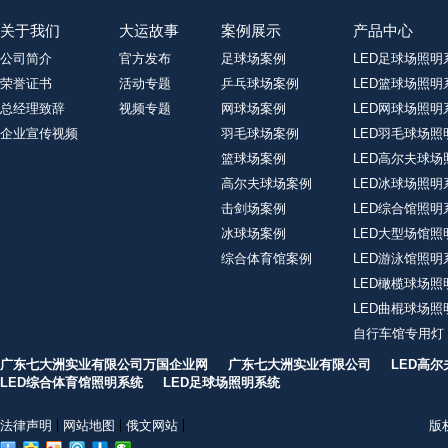
关于我们
大运故事
案例展示
产品中心
公司简介
官方发布
足球场案例
LED足球场照明
荣誉证书
活动专题
乒乓球场案例
LED篮球场照明
总经理致辞
视频专题
网球场案例
LED网球场照明
企业宣传视频
羽毛球场案例
LED羽毛球场照
篮球场案例
LED高尔夫球场
高尔夫球场案例
LED冰球场照明
击剑场案例
LED综合馆照明
冰球场案例
LED大型场馆照
综合体育馆案例
LED游泳馆照明
LED橄榄球场照
LED曲棍球场照
自行车馆专用灯
广东七大洲实业有限公司万国企业网
广东七大洲实业有限公司
LED高
LED综合体育馆照明系统
LED足球场照明系统
法律声明
网站地图
俄文网站
版